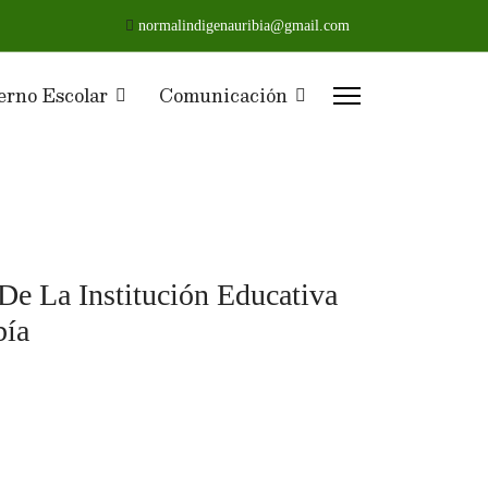
normalindigenauribia@gmail.com
erno Escolar
Comunicación
e La Institución Educativa
bía