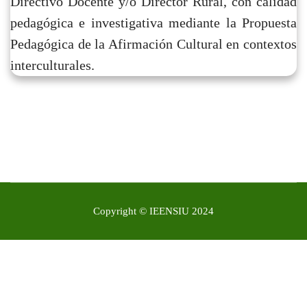
Directivo Docente y/o Director Rural, con calidad
pedagógica e investigativa mediante la Propuesta
Pedagógica de la Afirmación Cultural en contextos
interculturales.
Artículo Anterior: Manual De Convivencia
Artículo Siguiente: MISIÓN
Anterior
Siguiente
Copyright ©
IEENSIU 2024