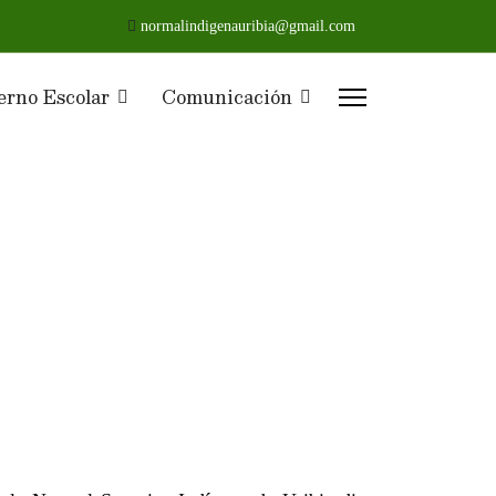
normalindigenauribia@gmail.com
erno Escolar
Comunicación