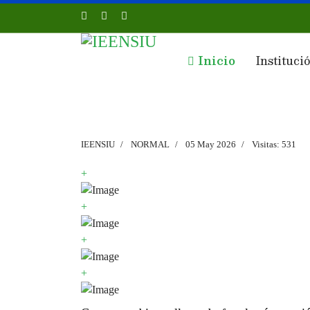
Inicio
Instituci
IEENSIU
NORMAL
05 May 2026
Visitas: 531
+
+
+
+