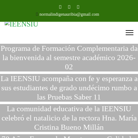
normalindigenauribia@gmail.com
Programa de Formación Complementaria da
la bienvenida al semestre académico 2026-
02
La IEENSIU acompaña con fe y esperanza a
sus estudiantes de grado undécimo rumbo a
las Pruebas Saber 11
La comunidad educativa de la IEENSIU
celebró el natalicio de la rectora Hna. María
Cristina Bueno Millán