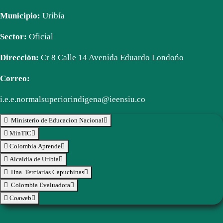
Municipio:
Uribía
Sector:
Oficial
Dirección:
Cr 8 Calle 14 Avenida Eduardo Londońo
Correo:
i.e.e.normalsuperiorindigena@ieensiu.co
Ministerio de Educacion Nacional
MinTIC
Colombia Aprende
Alcaldia de Uribía
Hna. Terciarias Capuchinas
Colombia Evaluadora
Coaweb