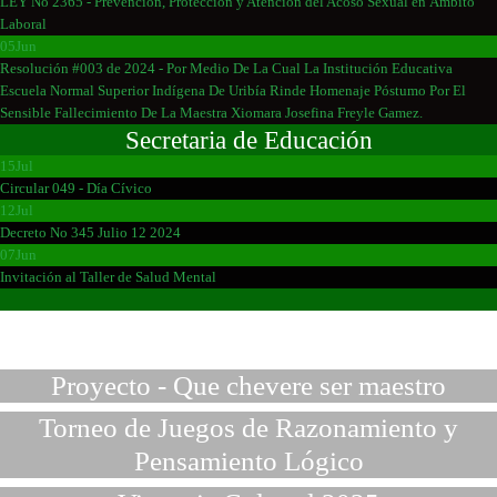
LEY No 2365 - Prevención, Protección y Atención del Acoso Sexual en Ámbito
Laboral
05
Jun
Resolución #003 de 2024 - Por Medio De La Cual La Institución Educativa
Escuela Normal Superior Indígena De Uribía Rinde Homenaje Póstumo Por El
Sensible Fallecimiento De La Maestra Xiomara Josefina Freyle Gamez.
Secretaria de Educación
15
Jul
Circular 049 - Día Cívico
12
Jul
Decreto No 345 Julio 12 2024
07
Jun
Invitación al Taller de Salud Mental
Proyecto - Que chevere ser maestro
Torneo de Juegos de Razonamiento y
Pensamiento Lógico