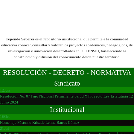
Tejiendo Saberes
es el repositorio institucional que permite a la comunidad
educativa conocer, consultar y valorar los proyectos académicos, pedagógicos, de
investigación e innovación desarrollados en la IEENSIU, fortaleciendo la
construcción y difusión del conocimiento desde nuestro territorio.
RESOLUCIÓN - DECRETO - NORMATIVA
Sindicato
12
Jun
Resolución No. 07 Paro Nacional Permanente Salud Y Proyecto Ley Estatutaria 12
Junio 2024
Institucional
16
Oct
Homenaje Póstumo Krisade Lenna Barros Gómez
21
Jul